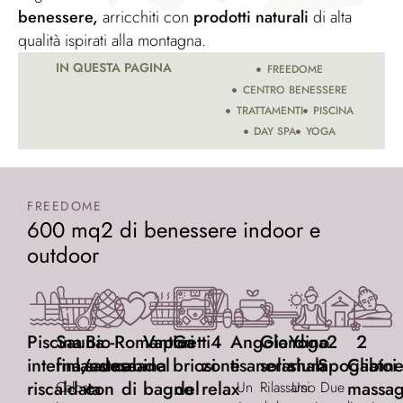
benessere,
arricchiti con
prodotti naturali
di alta
qualità ispirati alla montagna.
IN QUESTA PAGINA
FREEDOME
CENTRO BENESSERE
TRATTAMENTI
PISCINA
DAY SPA
YOGA
FREEDOME
600 mq2 di benessere indoor e
outdoor
Piscina
Sauna
Bio-
Romantica
Vapori
Getti
4
Angolo
Giardino
Yoga
2
2
interna/esterna
finlandese
sauna
cabina
del
briosi
zone
tisaneria
solarium
shala
Spogliatoi
Cabin
riscaldata
con
di
bagno
del
relax
massag
Calore
Un
Rilassarsi
Uno
Due