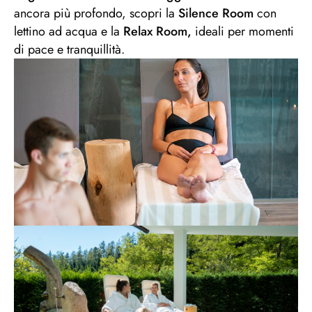
ancora più profondo, scopri la
Silence Room
con
lettino ad acqua e la
Relax Room,
ideali per momenti
di pace e tranquillità.
Zone relax immerse
nell'aroma
avvolgente del
cirmolo