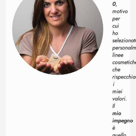
0
,
motivo
per
cui
ho
selezionat
personalm
linee
cosmetich
che
rispecchi
i
miei
valori.
Il
mio
impegno
è
quello