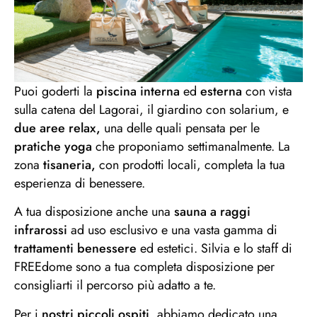
i nostri consigli
Puoi goderti la
piscina interna
ed
esterna
con vista
piscina interna ed
sulla catena del Lagorai, il giardino con solarium, e
esterna con vista
due aree relax,
una delle quali pensata per le
sulla catena del
pratiche yoga
che proponiamo settimanalmente. La
Lagorai
zona
tisaneria,
con prodotti locali, completa la tua
esperienza di benessere.
A tua disposizione anche una
sauna a raggi
infrarossi
ad uso esclusivo e una vasta gamma di
trattamenti benessere
ed estetici. Silvia e lo staff di
FREEdome sono a tua completa disposizione per
consigliarti il percorso più adatto a te.
Per i
nostri piccoli ospiti,
abbiamo dedicato una